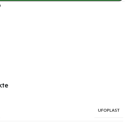
9
kte
UFOPLAST