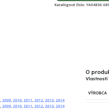
Katalógové číslo:
YA04836-08
O produ
Vlastnosti
VÝROBCA
8
,
2009
,
2010
,
2011
,
2012
,
2013
,
2014
8
,
2009
,
2010
,
2011
,
2012
,
2013
,
2014