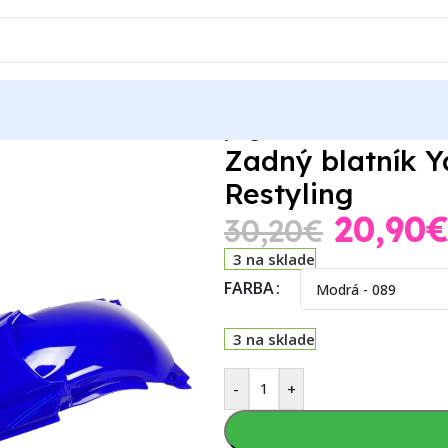
 Yamaha YZ 125/250 02-14 Restyling
Zadný blatník 
Restyling
20,90
30,20
€
3 na sklade
FARBA
3 na sklade
-
+