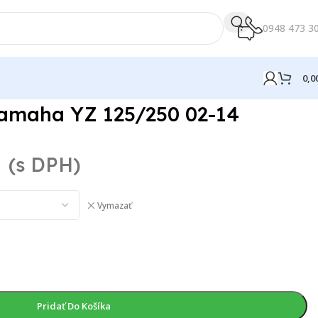
0948 473 3
0,0
Yamaha YZ 125/250 02-14
€
(s DPH)
Vymazať
Pridať Do Košíka