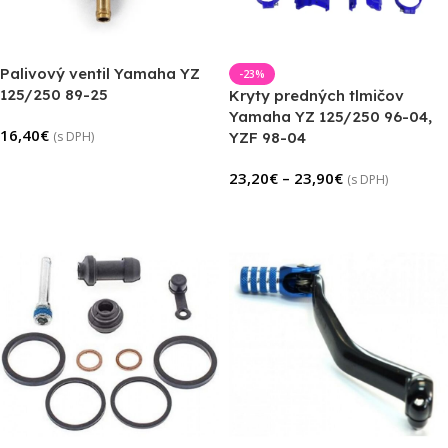
Palivový ventil Yamaha YZ
-23%
125/250 89-25
Kryty predných tlmičov
Yamaha YZ 125/250 96-04,
16,40
€
(s DPH)
YZF 98-04
Pridať Do Košíka
23,20
€
–
23,90
€
(s DPH)
Výber Možností