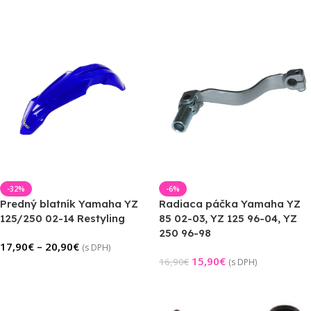
Výber Možností
Výber Možností
-32%
-6%
Predný blatník Yamaha YZ
Radiaca páčka Yamaha YZ
125/250 02-14 Restyling
85 02-03, YZ 125 96-04, YZ
250 96-98
17,90
€
–
20,90
€
(s DPH)
15,90
€
16,90
€
(s DPH)
Výber Možností
Pridať Do Košíka