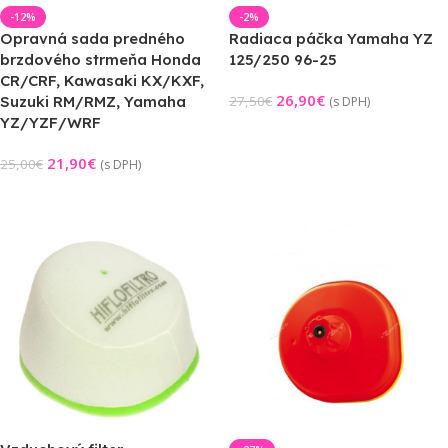
-12%
-2%
Opravná sada predného
Radiaca páčka Yamaha YZ
brzdového strmeňa Honda
125/250 96-25
CR/CRF, Kawasaki KX/KXF,
26,90
€
Suzuki RM/RMZ, Yamaha
27,50
€
(s DPH)
YZ/YZF/WRF
Pridať Do Košíka
21,90
€
25,00
€
(s DPH)
Pridať Do Košíka