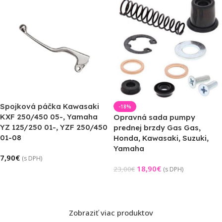
Spojková páčka Kawasaki
-18%
KXF 250/450 05-, Yamaha
Opravná sada pumpy
YZ 125/250 01-, YZF 250/450
prednej brzdy Gas Gas,
01-08
Honda, Kawasaki, Suzuki,
Yamaha
7,90
€
(s DPH)
18,90
€
23,00
€
(s DPH)
Pridať Do Košíka
Pridať Do Košíka
Zobraziť viac produktov