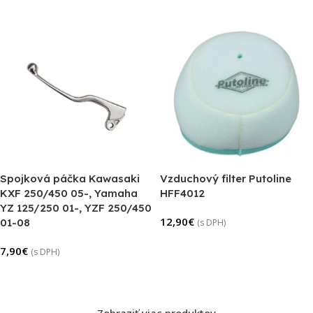
Spojková páčka Kawasaki
Vzduchový filter Putoline
KXF 250/450 05-, Yamaha
HFF4012
YZ 125/250 01-, YZF 250/450
12,90
€
01-08
(s DPH)
Pridať Do Košíka
7,90
€
(s DPH)
Pridať Do Košíka