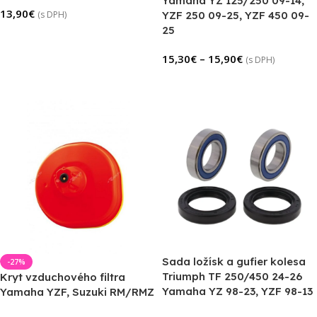
Yamaha YZ 125/250 09-14,
13,90
€
(s DPH)
YZF 250 09-25, YZF 450 09-
25
Pridať Do Košíka
15,30
€
–
15,90
€
(s DPH)
Výber Možností
Sada ložísk a gufier kolesa
-27%
Triumph TF 250/450 24-26
Kryt vzduchového filtra
Yamaha YZ 98-23, YZF 98-13
Yamaha YZF, Suzuki RM/RMZ