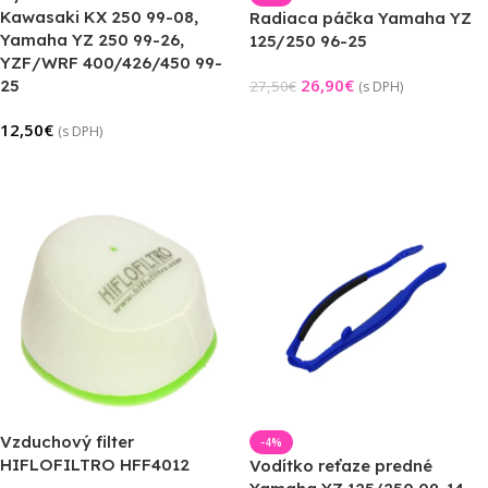
Kawasaki KX 250 99-08,
Radiaca páčka Yamaha YZ
Yamaha YZ 250 99-26,
125/250 96-25
YZF/WRF 400/426/450 99-
26,90
€
25
27,50
€
(s DPH)
Pridať Do Košíka
12,50
€
(s DPH)
Výber Možností
Vzduchový filter
-4%
HIFLOFILTRO HFF4012
Vodítko reťaze predné