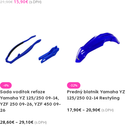
15,90
€
21,90
€
(s DPH)
Výber Možností
Pridať Do Košíka
-4%
-32%
Sada vodítok reťaze
Predný blatník Yamaha YZ
Yamaha YZ 125/250 09-14,
125/250 02-14 Restyling
YZF 250 09-26, YZF 450 09-
17,90
€
–
20,90
€
26
(s DPH)
Výber Možností
28,60
€
–
29,10
€
(s DPH)
Výber Možností