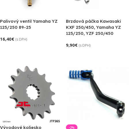
Palivový ventil Yamaha YZ
Brzdová páčka Kawasaki
125/250 89-25
KXF 250/450, Yamaha YZ
125/250, YZF 250/450
16,40
€
(s DPH)
9,90
€
(s DPH)
Pridať Do Košíka
Pridať Do Košíka
Vývodové koliesko
-2%