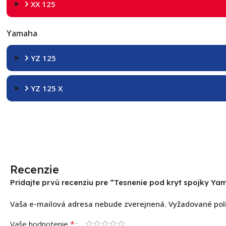
XX 125
Yamaha
YZ 125
YZ 125 X
Recenzie
Pridajte prvú recenziu pre “Tesnenie pod kryt spojky Y
Vaša e-mailová adresa nebude zverejnená.
Vyžadované pol
*
Vaše hodnotenie