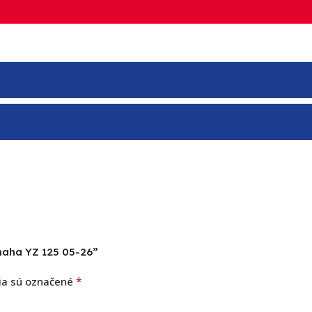
amaha YZ 125 05-26”
*
ia sú označené