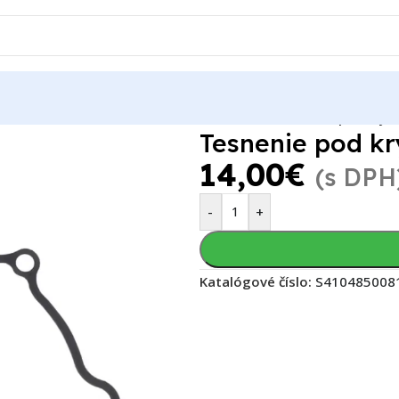
125 X
Yamaha YZ 125 X 2026
Motor
Tesnenia
Tesnenie pod kryt
Tesnenie pod kr
14,00
€
(s DPH
-
+
Katalógové číslo:
S410485008