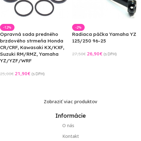
-12%
-2%
Opravná sada predného
Radiaca páčka Yamaha YZ
brzdového strmeňa Honda
125/250 96-25
CR/CRF, Kawasaki KX/KXF,
26,90
€
Suzuki RM/RMZ, Yamaha
27,50
€
(s DPH)
YZ/YZF/WRF
Pridať Do Košíka
21,90
€
25,00
€
(s DPH)
Pridať Do Košíka
Zobraziť viac produktov
Informácie
O nás
Kontakt