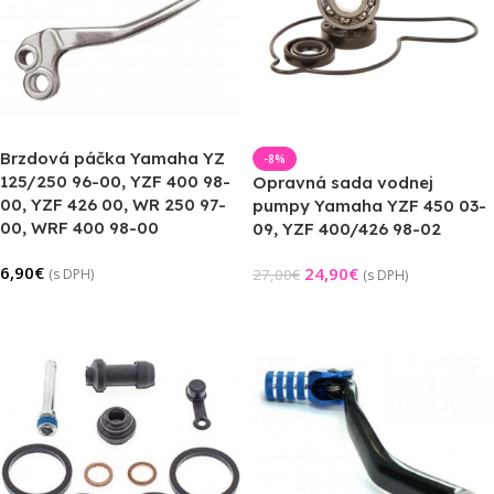
Brzdová páčka Yamaha YZ
-8%
125/250 96-00, YZF 400 98-
Opravná sada vodnej
00, YZF 426 00, WR 250 97-
pumpy Yamaha YZF 450 03-
00, WRF 400 98-00
09, YZF 400/426 98-02
6,90
€
24,90
€
(s DPH)
27,00
€
(s DPH)
Pridať Do Košíka
Pridať Do Košíka