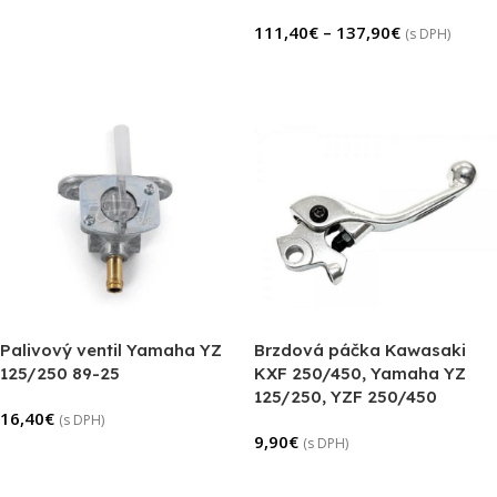
Pridať Do Košíka
111,40
€
–
137,90
€
(s DPH)
Výber Možností
Palivový ventil Yamaha YZ
Brzdová páčka Kawasaki
125/250 89-25
KXF 250/450, Yamaha YZ
125/250, YZF 250/450
16,40
€
(s DPH)
9,90
€
(s DPH)
Pridať Do Košíka
Pridať Do Košíka