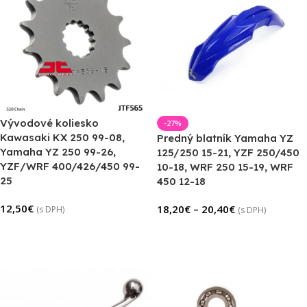
Vývodové koliesko
-27%
Kawasaki KX 250 99-08,
Predný blatník Yamaha YZ
Yamaha YZ 250 99-26,
125/250 15-21, YZF 250/450
YZF/WRF 400/426/450 99-
10-18, WRF 250 15-19, WRF
25
450 12-18
12,50
€
18,20
€
–
20,40
€
(s DPH)
(s DPH)
Výber Možností
Výber Možností