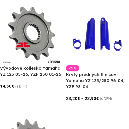
Vývodové koliesko Yamaha
-23%
YZ 125 05-26, YZF 250 01-26
Kryty predných tlmičov
Yamaha YZ 125/250 96-04,
14,50
€
(s DPH)
YZF 98-04
Výber Možností
23,20
€
–
23,90
€
(s DPH)
Výber Možností