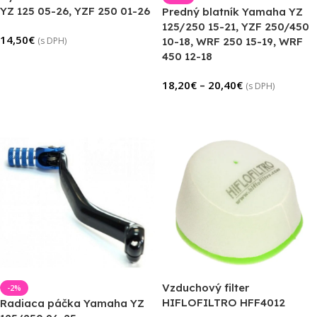
YZ 125 05-26, YZF 250 01-26
Predný blatník Yamaha YZ
125/250 15-21, YZF 250/450
14,50
€
(s DPH)
10-18, WRF 250 15-19, WRF
450 12-18
Výber Možností
18,20
€
–
20,40
€
(s DPH)
Výber Možností
Vzduchový filter
-2%
HIFLOFILTRO HFF4012
Radiaca páčka Yamaha YZ