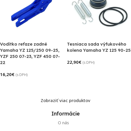
Vodítko reťaze zadné
Tesniaca sada výfukového
Yamaha YZ 125/250 09-25,
kolena Yamaha YZ 125 90-25
YZF 250 07-23, YZF 450 07-
22,90
€
22
(s DPH)
Pridať Do Košíka
16,20
€
(s DPH)
Výber Možností
Zobraziť viac produktov
Informácie
O nás