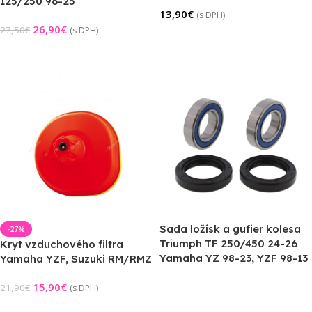
125/250 96-25
13,90
€
(s DPH)
26,90
€
27,50
€
(s DPH)
Pridať Do Košíka
Pridať Do Košíka
Sada ložísk a gufier kolesa
-27%
Triumph TF 250/450 24-26
Kryt vzduchového filtra
Yamaha YZ 98-23, YZF 98-13
Yamaha YZF, Suzuki RM/RMZ
15,90
€
21,90
€
(s DPH)
Výber Možností
Pridať Do Košíka