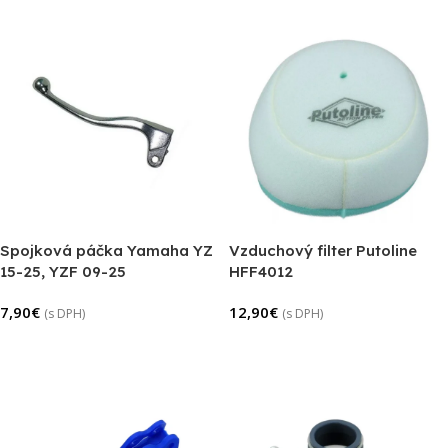
Spojková páčka Yamaha YZ
Vzduchový filter Putoline
15-25, YZF 09-25
HFF4012
7,90
€
12,90
€
(s DPH)
(s DPH)
Pridať Do Košíka
Pridať Do Košíka