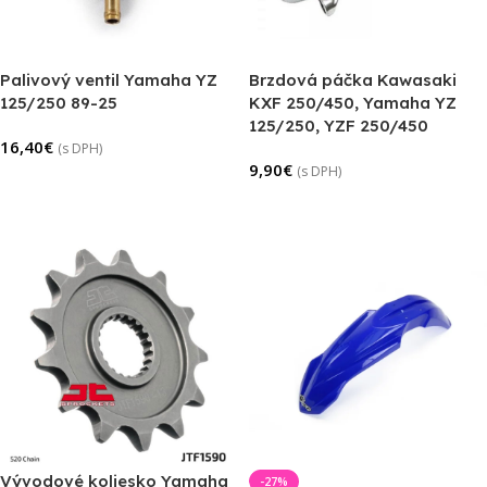
Palivový ventil Yamaha YZ
Brzdová páčka Kawasaki
125/250 89-25
KXF 250/450, Yamaha YZ
125/250, YZF 250/450
16,40
€
(s DPH)
9,90
€
(s DPH)
Pridať Do Košíka
Pridať Do Košíka
Vývodové koliesko Yamaha
-27%