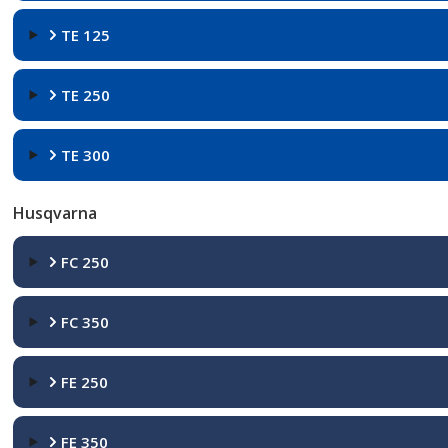
TE 125
TE 250
TE 300
Husqvarna
FC 250
FC 350
FE 250
FE 350