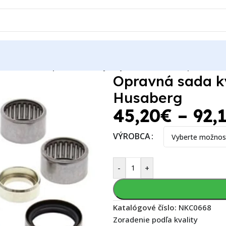
 SX 505 2009
Opravná sada kyvnej vidlice KTM, Husqvarna, H
Opravná sada ky
Husaberg
45,20
€
–
92,
VÝROBCA
-
+
Katalógové číslo:
NKC0668
Zoradenie podľa kvality