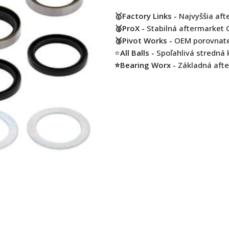
🥇Factory Links -
Najvyššia aft
🥈ProX -
Stabilná aftermarket 
🥉Pivot Works -
OEM porovnateľ
⭐
All Balls -
Spoľahlivá stredná 
⭐Bearing Worx -
Základná afte