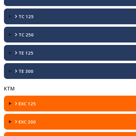
TC 125
TC 250
TE 125
TE 300
KTM
EXC 125
EXC 200