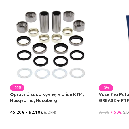
-20%
-3%
Opravná sada kyvnej vidlice KTM,
Vazel?na Put
Husqvarna, Husaberg
GREASE + PTF
45,20
€
–
92,10
€
7,50
€
7,70
€
(s DPH)
(s 