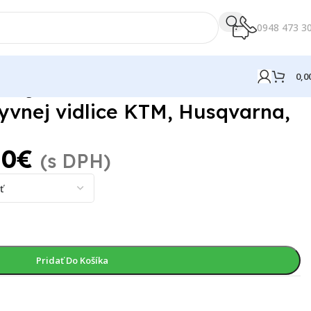
0948 473 3
0,0
usaberg
vnej vidlice KTM, Husqvarna,
10
€
(s DPH)
Pridať Do Košíka