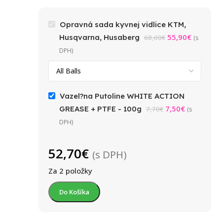
Opravná sada kyvnej vidlice KTM,
55,90
€
Husqvarna, Husaberg
68,00
€
(s
DPH)
Vazel?na Putoline WHITE ACTION
7,50
€
GREASE + PTFE - 100g
7,70
€
(s
DPH)
52,70
€
(s DPH)
Za 2 položky
Do Košíka