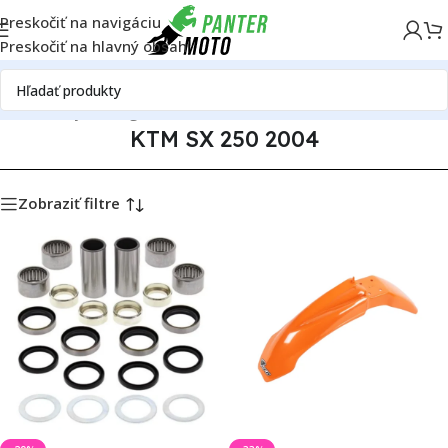
Preskočiť na navigáciu
Preskočiť na hlavný obsah
radné diely
Katalóg motoriek
KTM
KTM SX 250
KTM SX 250 2004
KTM SX 250 2004
Zobraziť filtre