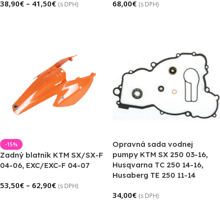
38,90
€
–
41,50
€
68,00
€
(s DPH)
(s DPH)
Výber Možností
Pridať Do Košíka
Opravná sada vodnej
-15%
pumpy KTM SX 250 03-16,
Zadný blatník KTM SX/SX-F
Husqvarna TC 250 14-16,
04-06, EXC/EXC-F 04-07
Husaberg TE 250 11-14
53,50
€
–
62,90
€
(s DPH)
34,00
€
(s DPH)
Výber Možností
Pridať Do Košíka