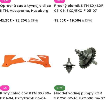
-20%
-33%
Opravná sada kyvnej vidlice
Predný blatník KTM SX/SXF
KTM, Husqvarna, Husaberg
03-06, EXC/EXC-F 03-07
45,30
€
–
92,20
€
18,60
€
–
19,50
€
(s DPH)
(s DPH)
Výber Možností
Výber Možností
-6%
NOVÉ
Kryty chladičov KTM SX/SX-
Hriadeľ vodnej pumpy KTM
F 01-04, EXC/EXC-F 03-04
SX 250 02-16, EXC 300 04-07