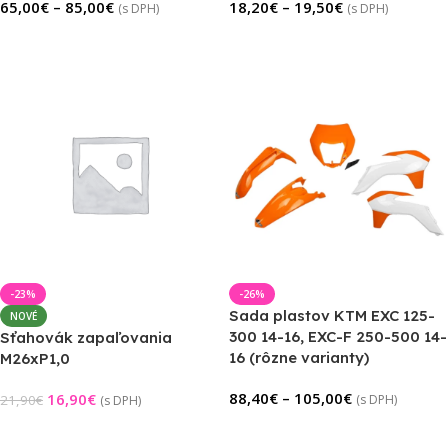
65,00
€
–
85,00
€
18,20
€
–
19,50
€
(s DPH)
(s DPH)
Výber Možností
Výber Možností
-23%
-26%
Sada plastov KTM EXC 125-
NOVÉ
300 14-16, EXC-F 250-500 14-
Sťahovák zapaľovania
16 (rôzne varianty)
M26xP1,0
88,40
€
–
105,00
€
16,90
€
21,90
€
(s DPH)
(s DPH)
Výber Možností
Pridať Do Košíka