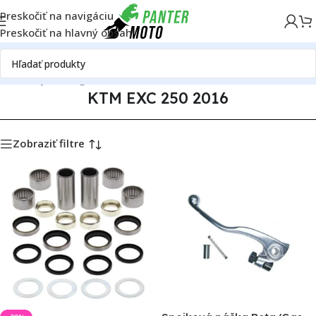
Preskočiť na navigáciu
Preskočiť na hlavný obsah
dné diely
Katalóg motoriek
KTM
KTM EXC 250
KTM EXC 250 2016
KTM EXC 250 2016
Zobraziť filtre