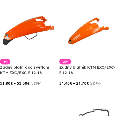
-3%
-25%
Zadný blatník so svetlom
Zadný blatník KTM EXC/EXC-
KTM EXC/EXC-F 12-16
F 12-16
51,80
€
–
53,50
€
21,40
€
–
21,70
€
(s DPH)
(s DPH)
Výber Možností
Výber Možností