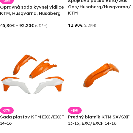
Spojková páčka Beta/Gas
-20%
Gas/Husaberg/Husqvarna/
Opravná sada kyvnej vidlice
KTM
KTM, Husqvarna, Husaberg
12,90
€
45,30
€
–
92,20
€
(s DPH)
(s DPH)
Pridať Do Košíka
Výber Možností
-37%
-40%
Sada plastov KTM EXC/EXCF
Predný blatník KTM SX/SXF
14-16
13-15, EXC/EXCF 14-16