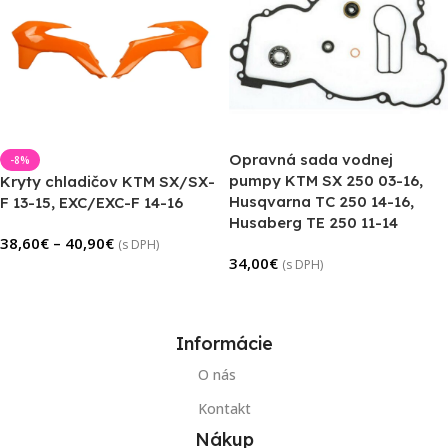
Opravná sada vodnej
-8%
pumpy KTM SX 250 03-16,
Kryty chladičov KTM SX/SX-
Husqvarna TC 250 14-16,
F 13-15, EXC/EXC-F 14-16
Husaberg TE 250 11-14
38,60
€
–
40,90
€
(s DPH)
34,00
€
(s DPH)
Výber Možností
Pridať Do Košíka
Informácie
O nás
Kontakt
Nákup