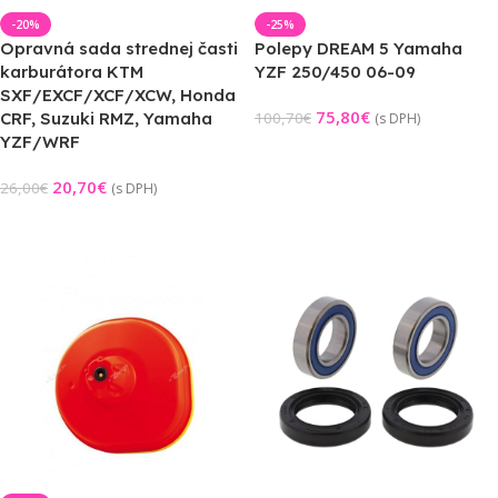
-20%
-25%
Opravná sada strednej časti
Polepy DREAM 5 Yamaha
karburátora KTM
YZF 250/450 06-09
SXF/EXCF/XCF/XCW, Honda
75,80
€
CRF, Suzuki RMZ, Yamaha
100,70
€
(s DPH)
YZF/WRF
Pridať Do Košíka
20,70
€
26,00
€
(s DPH)
Pridať Do Košíka