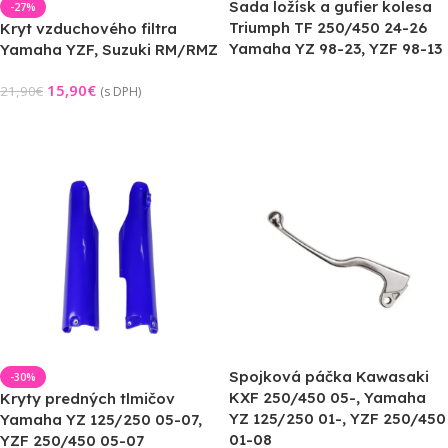
Sada ložísk a gufier kolesa
-27%
Triumph TF 250/450 24-26
Kryt vzduchového filtra
Yamaha YZ 98-23, YZF 98-13
Yamaha YZF, Suzuki RM/RMZ
15,90
€
21,90
€
(s DPH)
Výber Možností
Pridať Do Košíka
Spojková páčka Kawasaki
-30%
KXF 250/450 05-, Yamaha
Kryty predných tlmičov
YZ 125/250 01-, YZF 250/450
Yamaha YZ 125/250 05-07,
01-08
YZF 250/450 05-07