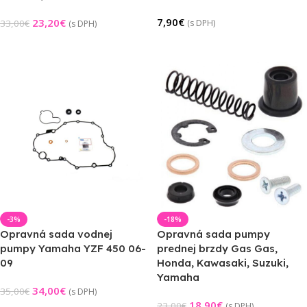
7,90
€
23,20
€
33,00
€
(s DPH)
(s DPH)
Pridať Do Košíka
Výber Možností
-3%
-18%
Opravná sada vodnej
Opravná sada pumpy
pumpy Yamaha YZF 450 06-
prednej brzdy Gas Gas,
09
Honda, Kawasaki, Suzuki,
Yamaha
34,00
€
35,00
€
(s DPH)
18,90
€
23,00
€
(s DPH)