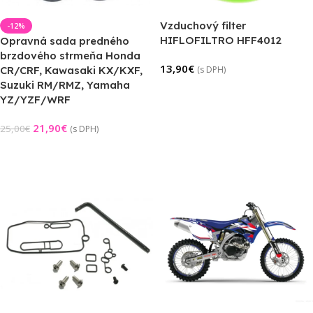
Vzduchový filter
-12%
HIFLOFILTRO HFF4012
Opravná sada predného
brzdového strmeňa Honda
13,90
€
CR/CRF, Kawasaki KX/KXF,
(s DPH)
Suzuki RM/RMZ, Yamaha
Pridať Do Košíka
YZ/YZF/WRF
21,90
€
25,00
€
(s DPH)
Pridať Do Košíka