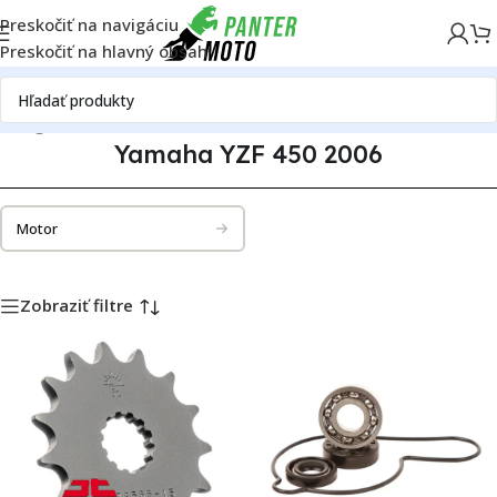
Preskočiť na navigáciu
Preskočiť na hlavný obsah
atalóg motoriek
Yamaha
Yamaha YZF 450
Yamaha YZF 450 2006
Yamaha YZF 450 2006
Motor
Zobraziť filtre