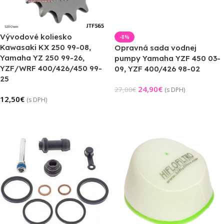
Vývodové koliesko
-8%
Kawasaki KX 250 99-08,
Opravná sada vodnej
Yamaha YZ 250 99-26,
pumpy Yamaha YZF 450 03-
YZF/WRF 400/426/450 99-
09, YZF 400/426 98-02
25
24,90
€
27,00
€
(s DPH)
12,50
€
(s DPH)
Pridať Do Košíka
Výber Možností