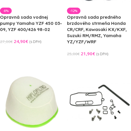
-8%
-12%
Opravná sada vodnej
Opravná sada predného
pumpy Yamaha YZF 450 03-
brzdového strmeňa Honda
09, YZF 400/426 98-02
CR/CRF, Kawasaki KX/KXF,
Suzuki RM/RMZ, Yamaha
24,90
€
27,00
€
YZ/YZF/WRF
(s DPH)
Pridať Do Košíka
21,90
€
25,00
€
(s DPH)
Pridať Do Košíka