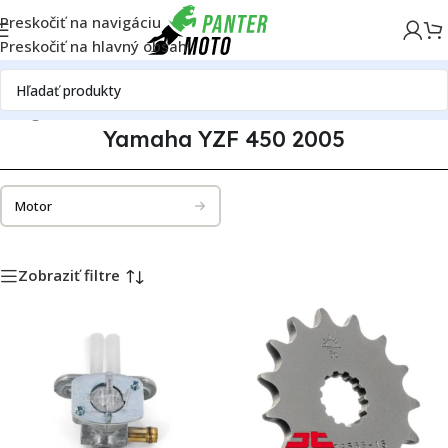
Preskočiť na navigáciu
Preskočiť na hlavný obsah
atalóg motoriek
Yamaha
Yamaha YZF 450
Yamaha YZF 450 2005
Yamaha YZF 450 2005
Motor
Zobraziť filtre