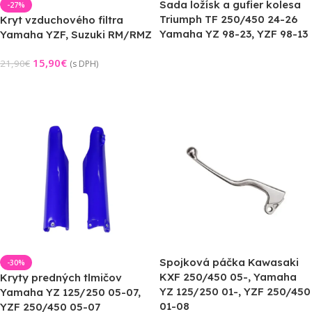
Sada ložísk a gufier kolesa
-27%
Triumph TF 250/450 24-26
Kryt vzduchového filtra
Yamaha YZ 98-23, YZF 98-13
Yamaha YZF, Suzuki RM/RMZ
15,90
€
21,90
€
(s DPH)
Výber Možností
Pridať Do Košíka
Spojková páčka Kawasaki
-30%
KXF 250/450 05-, Yamaha
Kryty predných tlmičov
YZ 125/250 01-, YZF 250/450
Yamaha YZ 125/250 05-07,
01-08
YZF 250/450 05-07