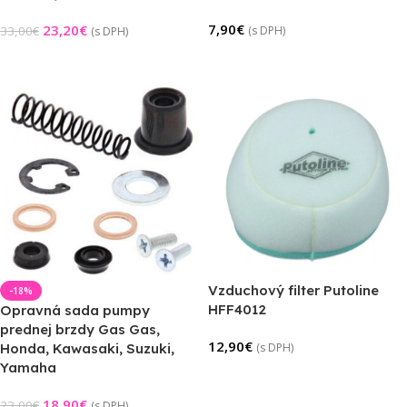
7,90
€
23,20
€
33,00
€
(s DPH)
(s DPH)
Pridať Do Košíka
Výber Možností
Vzduchový filter Putoline
-18%
HFF4012
Opravná sada pumpy
prednej brzdy Gas Gas,
12,90
€
Honda, Kawasaki, Suzuki,
(s DPH)
Yamaha
Pridať Do Košíka
18,90
€
23,00
€
(s DPH)