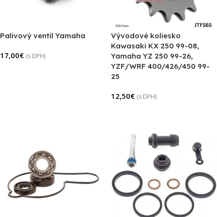
Palivový ventil Yamaha
Vývodové koliesko
Kawasaki KX 250 99-08,
17,00
€
Yamaha YZ 250 99-26,
(s DPH)
YZF/WRF 400/426/450 99-
Pridať Do Košíka
25
12,50
€
(s DPH)
Výber Možností