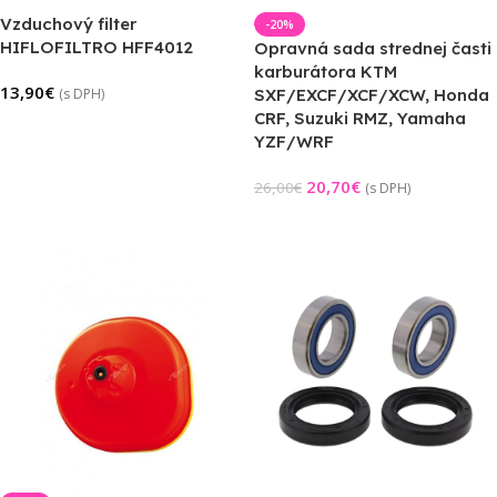
Vzduchový filter
-20%
HIFLOFILTRO HFF4012
Opravná sada strednej časti
karburátora KTM
13,90
€
(s DPH)
SXF/EXCF/XCF/XCW, Honda
CRF, Suzuki RMZ, Yamaha
Pridať Do Košíka
YZF/WRF
20,70
€
26,00
€
(s DPH)
Pridať Do Košíka