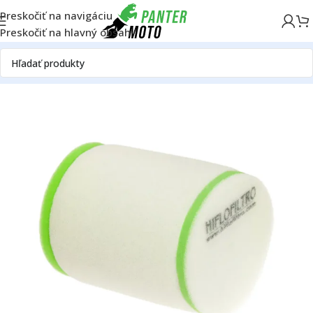
Preskočiť na navigáciu
Preskočiť na hlavný obsah
Domov
OFF ROAD
Motor
Filtre
Vzduchové filtre