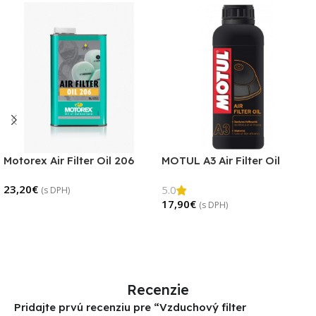
Motorex Air Filter Oil 206
MOTUL A3 Air Filter Oil
23,20
€
5.0
(s DPH)
17,90
€
(s DPH)
Pridať Do Košíka
Pridať Do Košíka
Recenzie
Pridajte prvú recenziu pre “Vzduchový filter