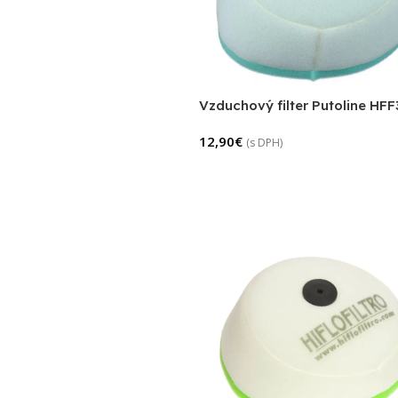
Vzduchový filter Putoline HF
12,90
€
(s DPH)