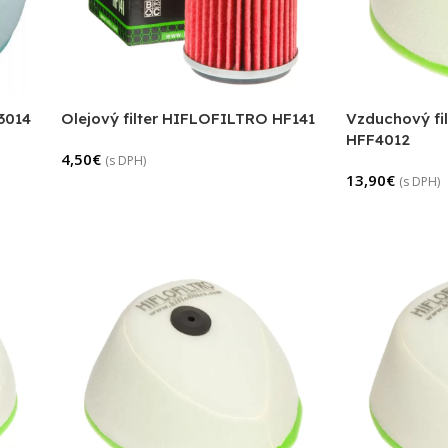
F3014
Olejový filter HIFLOFILTRO HF141
Vzduchový fi
HFF4012
4,50
€
(s DPH)
13,90
€
(s DPH)