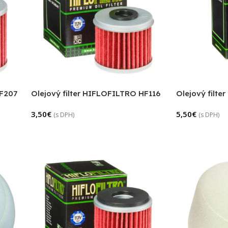
HF207
Olejový filter HIFLOFILTRO HF116
Olejový filt
3,50
€
5,50
€
(s DPH)
(s DPH)