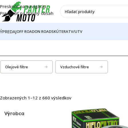
Preskočiť na navigáciu
Preskočiť na hlavný obsah
ÝPREDAJ
OFF ROAD
ON ROAD
SKÚTER
ATV/UTV
Domov
OFF ROAD
Motor
Filtre
Olejové filtre
Vzduchové filtre
Zobrazených 1–12 z 660 výsledkov
Výrobca