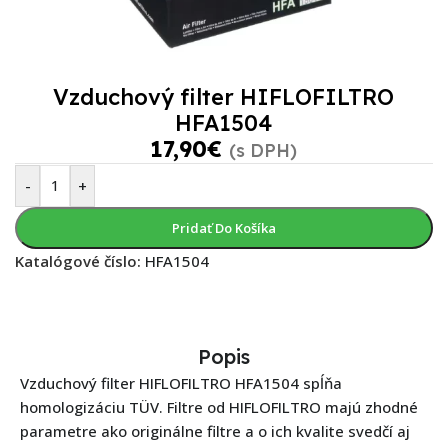
Vzduchový filter HIFLOFILTRO
HFA1504
17,90
€
(s DPH)
-
+
Pridať Do Košíka
Katalógové číslo:
HFA1504
Popis
Vzduchový filter HIFLOFILTRO HFA1504 spĺňa
homologizáciu TÜV. Filtre od HIFLOFILTRO majú zhodné
parametre ako originálne filtre a o ich kvalite svedčí aj