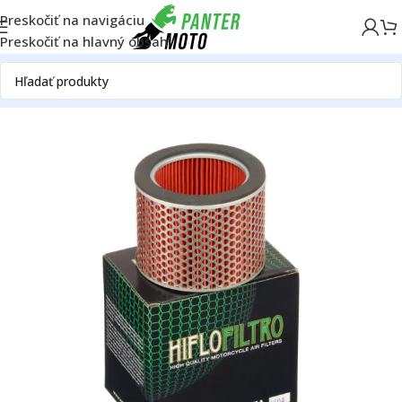
Preskočiť na navigáciu
Preskočiť na hlavný obsah
Domov
OFF ROAD
Motor
Filtre
Vzduchové filtre