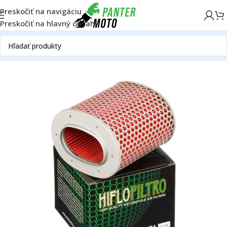
Preskočiť na navigáciu
Preskočiť na hlavný obsah
Domov
OFF ROAD
Motor
Filtre
Vzduchové filtre