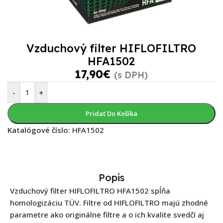
Vzduchový filter HIFLOFILTRO
HFA1502
17,90
€
(s DPH)
-
+
Pridať Do Košíka
Katalógové číslo:
HFA1502
Popis
Vzduchový filter HIFLOFILTRO HFA1502 spĺňa
homologizáciu TÜV. Filtre od HIFLOFILTRO majú zhodné
parametre ako originálne filtre a o ich kvalite svedčí aj