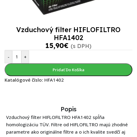
Vzduchový filter HIFLOFILTRO
HFA1402
15,90
€
(s DPH)
-
+
Pridať Do Košíka
Katalógové číslo:
HFA1402
Popis
Vzduchový filter HIFLOFILTRO HFA1402 spĺňa
homologizáciu TÜV. Filtre od HIFLOFILTRO majú zhodné
parametre ako originálne filtre a o ich kvalite svedčí aj