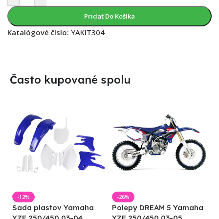
Pridať Do Košíka
Katalógové číslo:
YAKIT304
Často kupované spolu
-12%
-26%
Sada plastov Yamaha
Polepy DREAM 5 Yamaha
YZF 250/450 03-04
YZF 250/450 03-05