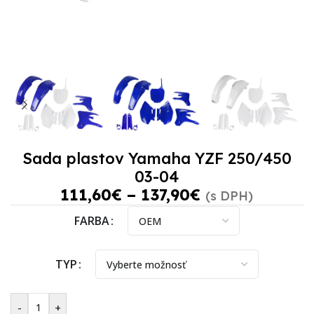
Sada plastov Yamaha YZF 250/450
03-04
111,60
€
–
137,90
€
(s DPH)
FARBA
TYP
-
+