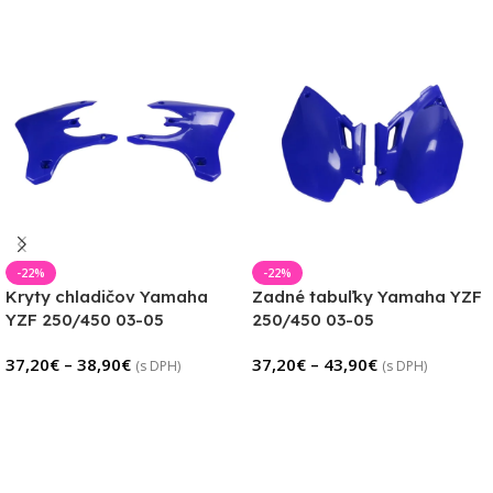
-22%
-22%
Kryty chladičov Yamaha
Zadné tabuľky Yamaha YZF
YZF 250/450 03-05
250/450 03-05
37,20
€
–
38,90
€
37,20
€
–
43,90
€
(s DPH)
(s DPH)
Výber Možností
Výber Možností