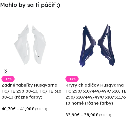
Mohlo by sa ti páčiť :)
-17%
-13%
Zadné tabuľky Husqvarna
Kryty chladičov Husqvarna
TC/TE 250 08-13, TC/TE 310
TC 250/310/449/499/510, TE
08-13 (rôzne farby)
250/310/449/499/510/511/6
10 horné (rôzne farby)
40,70
€
–
41,90
€
(s DPH)
33,90
€
–
38,90
€
(s DPH)
Výber Možností
Výber Možností