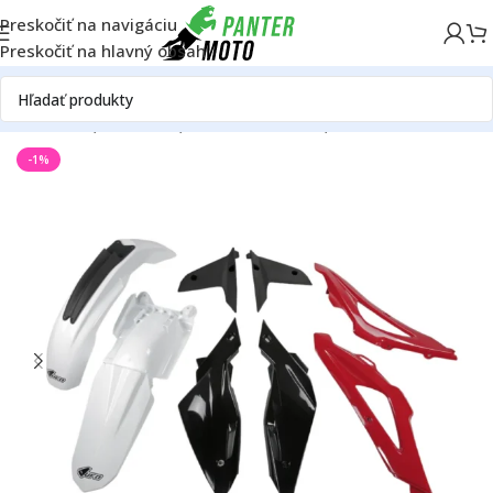
Preskočiť na navigáciu
Preskočiť na hlavný obsah
otoriek
Husqvarna
Husqvarna TC 250
Husqvarna TC 250 2009
-1%