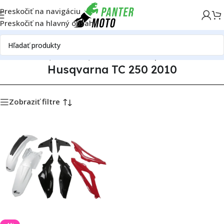
Preskočiť na navigáciu
Preskočiť na hlavný obsah
 motoriek
Husqvarna
Husqvarna TC 250
Husqvarna TC 250 2010
Husqvarna TC 250 2010
Zobraziť filtre