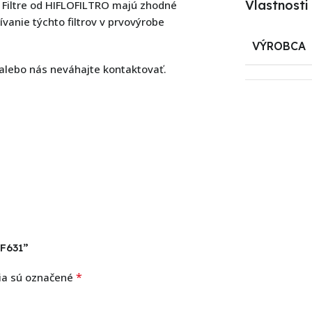
Vlastnosti
 Filtre od HIFLOFILTRO majú zhodné
žívanie týchto filtrov v prvovýrobe
VÝROBCA
 alebo nás neváhajte kontaktovať.
HF631”
*
ia sú označené