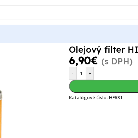
LOFILTRO HF631
Olejový filter
6,90
€
(s DPH)
-
+
Katalógové číslo:
HF631