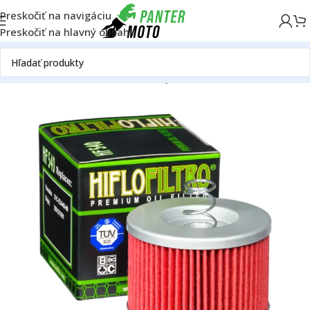
Preskočiť na navigáciu
Preskočiť na hlavný obsah
Domov
OFF ROAD
Motor
Filtre
Olejové filtre