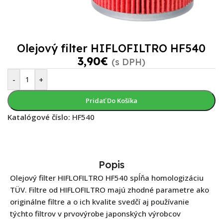
Olejový filter HIFLOFILTRO HF540
3,90
€
(s DPH)
-
+
Pridať Do Košíka
Katalógové číslo:
HF540
Popis
Olejový filter HIFLOFILTRO HF540 spĺňa homologizáciu
TÜV. Filtre od HIFLOFILTRO majú zhodné parametre ako
originálne filtre a o ich kvalite svedčí aj používanie
týchto filtrov v prvovýrobe japonských výrobcov