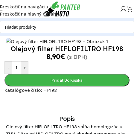
Preskočiť na navigáciu
Preskočiť na hlavný obsah
Domov
OFF ROAD
Motor
Filtre
Olejové filtre
Olejový filter HIFLOFILTRO HF198
8,90
€
(s DPH)
-
+
Pridať Do Košíka
Katalógové číslo:
HF198
Popis
Olejový filter HIFLOFILTRO HF198 spĺňa homologizáciu
TÜV. Filtre od HIFLOFILTRO majú zhodné parametre ako