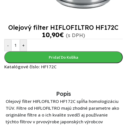
Olejový filter HIFLOFILTRO HF172C
10,90
€
(s DPH)
-
+
Pridať Do Košíka
Katalógové číslo:
HF172C
Popis
Olejový filter HIFLOFILTRO HF172C spĺňa homologizáciu
TÜV. Filtre od HIFLOFILTRO majú zhodné parametre ako
originálne filtre a o ich kvalite svedčí aj používanie
týchto filtrov v prvovýrobe japonských výrobcov