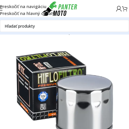
Preskočiť na navigáciu
Preskočiť na hlavný obsah
Domov
OFF ROAD
Motor
Filtre
Olejové filtre