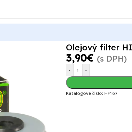
LOFILTRO HF167
Olejový filter
3,90
€
(s DPH)
-
+
Katalógové číslo:
HF167