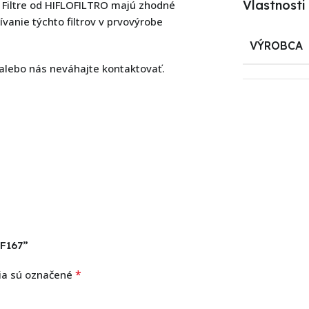
Vlastnosti
 Filtre od HIFLOFILTRO majú zhodné
žívanie týchto filtrov v prvovýrobe
VÝROBCA
 alebo nás neváhajte kontaktovať.
HF167”
*
ia sú označené