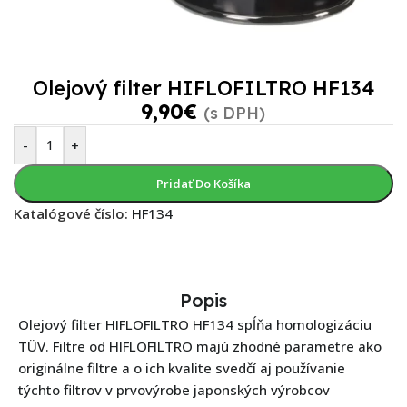
Olejový filter HIFLOFILTRO HF134
9,90
€
(s DPH)
-
+
Pridať Do Košíka
Katalógové číslo:
HF134
Popis
Olejový filter HIFLOFILTRO HF134 spĺňa homologizáciu
TÜV. Filtre od HIFLOFILTRO majú zhodné parametre ako
originálne filtre a o ich kvalite svedčí aj používanie
týchto filtrov v prvovýrobe japonských výrobcov