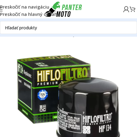
Preskočiť na navigáciu
Preskočiť na hlavný obsah
Domov
OFF ROAD
Motor
Filtre
Olejové filtre