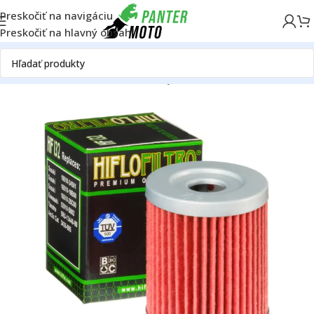
Preskočiť na navigáciu
Preskočiť na hlavný obsah
Domov
OFF ROAD
Motor
Filtre
Olejové filtre