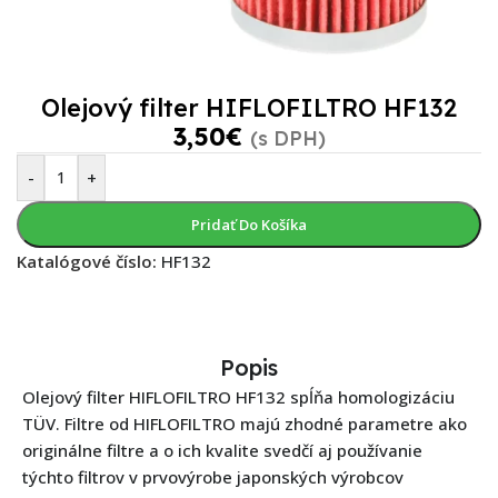
Olejový filter HIFLOFILTRO HF132
3,50
€
(s DPH)
-
+
Pridať Do Košíka
Katalógové číslo:
HF132
Popis
Olejový filter HIFLOFILTRO HF132 spĺňa homologizáciu
TÜV. Filtre od HIFLOFILTRO majú zhodné parametre ako
originálne filtre a o ich kvalite svedčí aj používanie
týchto filtrov v prvovýrobe japonských výrobcov