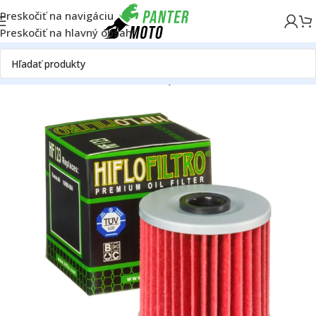
Preskočiť na navigáciu
Preskočiť na hlavný obsah
Domov
OFF ROAD
Motor
Filtre
Olejové filtre