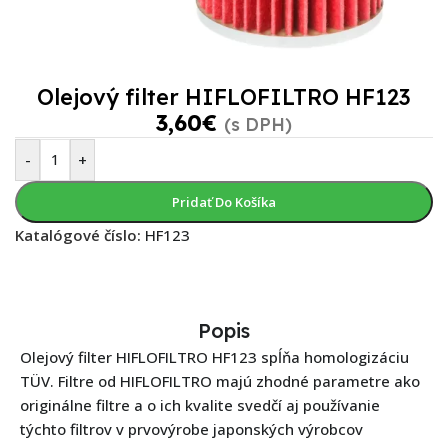
Olejový filter HIFLOFILTRO HF123
3,60
€
(s DPH)
-
+
Pridať Do Košíka
Katalógové číslo:
HF123
Popis
Olejový filter HIFLOFILTRO HF123 spĺňa homologizáciu
TÜV. Filtre od HIFLOFILTRO majú zhodné parametre ako
originálne filtre a o ich kvalite svedčí aj používanie
týchto filtrov v prvovýrobe japonských výrobcov