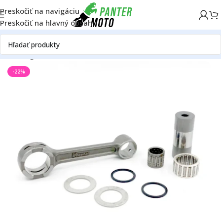
Preskočiť na navigáciu
Preskočiť na hlavný obsah
ly
Katalóg motoriek
Suzuki
Suzuki RM 125
Suzuki RM 125 1995
-22%