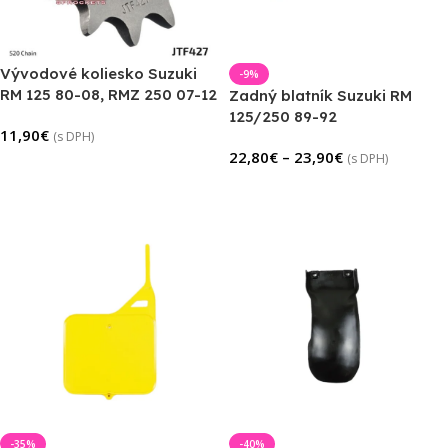
Vývodové koliesko Suzuki
-9%
RM 125 80-08, RMZ 250 07-12
Zadný blatník Suzuki RM
125/250 89-92
11,90
€
(s DPH)
22,80
€
–
23,90
€
(s DPH)
Výber Možností
Výber Možností
-35%
-40%