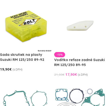
Sada skrutiek na plasty
-15%
Suzuki RM 125/250 89-92
Vodítko reťaze zadné Suzuki
RM 125/250 89-95
19,90
€
(s DPH)
17,90
€
21,00
€
(s DPH)
Pridať Do Košíka
Pridať Do Košíka