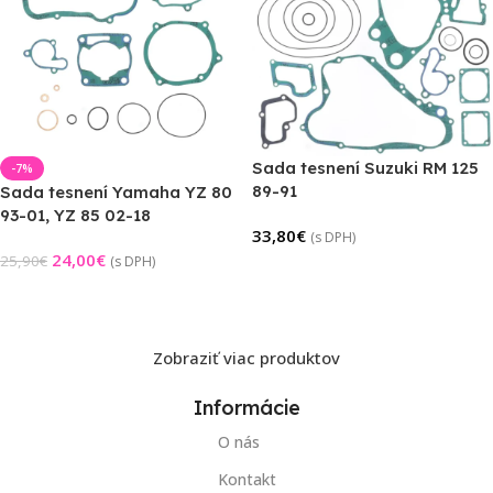
Sada tesnení Suzuki RM 125
-7%
89-91
Sada tesnení Yamaha YZ 80
93-01, YZ 85 02-18
33,80
€
(s DPH)
24,00
€
25,90
€
(s DPH)
Pridať Do Košíka
Pridať Do Košíka
Zobraziť viac produktov
Informácie
O nás
Kontakt