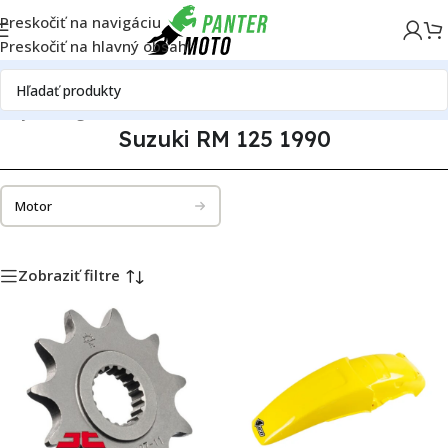
Preskočiť na navigáciu
Preskočiť na hlavný obsah
iely
Katalóg motoriek
Suzuki
Suzuki RM 125
Suzuki RM 125 1990
Suzuki RM 125 1990
Motor
Zobraziť filtre