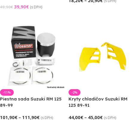
18,20
€
–
20,90
€
(s DPH)
39,90
€
49,90
€
(s DPH)
Výber Možností
Výber Možností
-11%
-2%
Piestna sada Suzuki RM 125
Kryty chladičov Suzuki RM
89-99
125 89-91
101,90
€
–
111,90
€
44,00
€
–
45,00
€
(s DPH)
(s DPH)
Výber Možností
Výber Možností