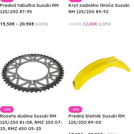
Predná tabuľka Suzuki RM
Kryt zadného tlmiča Suzuki
125/250 87-95
RM 125/250 89-92
19,50
€
–
20,90
€
12,60
€
21,00
€
(s DPH)
(s DPH)
Výber Možností
Pridať Do Košíka
-20%
-26%
Rozeta duálna Suzuki RM
Predný blatník Suzuki RM
125/250 81-08, RMZ 250 07-
125/250 89-00
25, RMZ 450 05-25