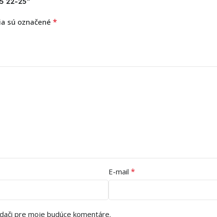
85 22-25”
*
ia sú označené
*
E-mail
adači pre moje budúce komentáre.