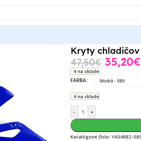
85
Yamaha YZ 85 2024
Kryty chladičov Yamaha YZ 85 22-25
Kryty chladičov
35,20
€
47,50
€
4 na sklade
FARBA
4 na sklade
-
+
Katalógové číslo:
YA04882-08