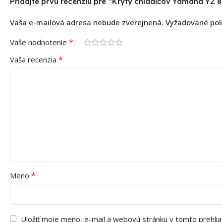
Pridajte prvú recenziu pre “Kryty chladičov Yamaha YZ 
Vaša e-mailová adresa nebude zverejnená.
Vyžadované pol
*
Vaše hodnotenie
*
Vaša recenzia
*
Meno
Uložiť moje meno, e-mail a webovú stránku v tomto prehli