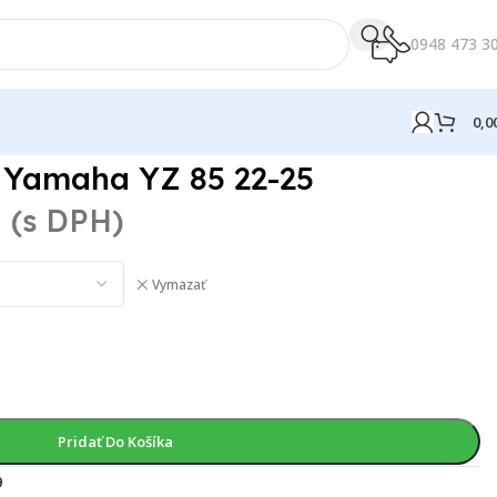
0948 473 3
0,0
 Yamaha YZ 85 22-25
(s DPH)
Vymazať
Pridať Do Košíka
9