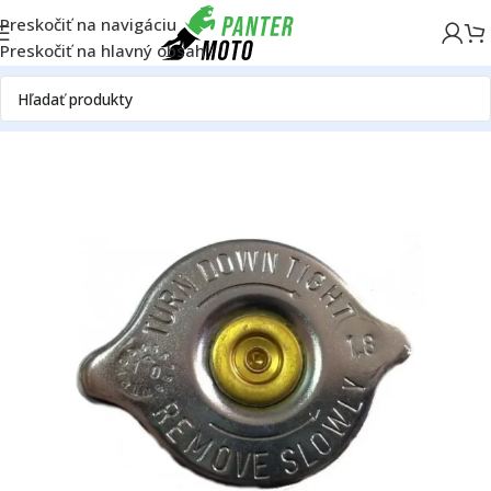
Preskočiť na navigáciu
Preskočiť na hlavný obsah
Domov
OFF ROAD
Motor
Chladič
Ostatné