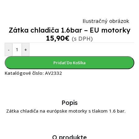
Zátka chladiča 1.6bar – EU motorky
15,90
€
(s DPH)
-
+
Pridať Do Košíka
Katalógové číslo:
AV2332
Popis
Zátka chladiča na európske motorky s tlakom 1.6 bar.
O produkte