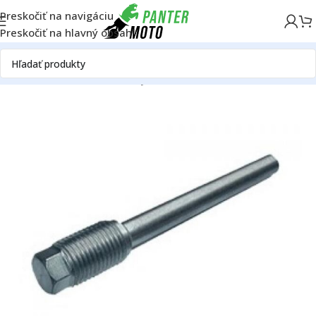
Preskočiť na navigáciu
Preskočiť na hlavný obsah
Domov
OFF ROAD
Rám
Brzdy
Príslušenstvo k brzdám