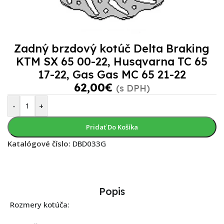
Zadný brzdový kotúč Delta Braking
KTM SX 65 00-22, Husqvarna TC 65
17-22, Gas Gas MC 65 21-22
62,00
€
(s DPH)
-
+
Pridať Do Košíka
Katalógové číslo:
DBD033G
Popis
Rozmery kotúča: