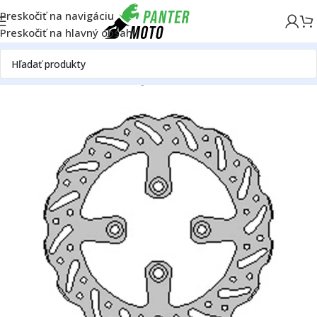
Preskočiť na navigáciu
Preskočiť na hlavný obsah
Domov
OFF ROAD
Rám
Brzdy
Brzdové kotúče