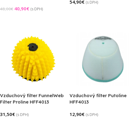
54,90
€
(s DPH)
40,90
€
48,00
€
(s DPH)
Pridať Do Košíka
Pridať Do Košíka
Vzduchový filter FunnelWeb
Vzduchový filter Putoline
Filter Proline HFF4013
HFF4013
31,50
€
12,90
€
(s DPH)
(s DPH)
Pridať Do Košíka
Pridať Do Košíka