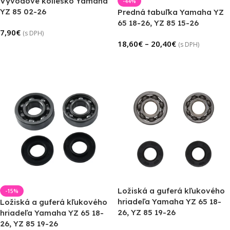
Vývodové koliesko Yamaha
-44%
YZ 85 02-26
Predná tabuľka Yamaha YZ
65 18-26, YZ 85 15-26
7,90
€
(s DPH)
18,60
€
–
20,40
€
(s DPH)
Výber Možností
Výber Možností
Ložiská a guferá kľukového
-15%
hriadeľa Yamaha YZ 65 18-
Ložiská a guferá kľukového
26, YZ 85 19-26
hriadeľa Yamaha YZ 65 18-
26, YZ 85 19-26