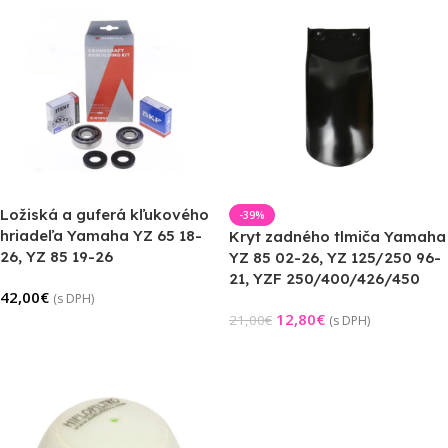
Ložiská a guferá kľukového
-39%
hriadeľa Yamaha YZ 65 18-
Kryt zadného tlmiča Yamaha
26, YZ 85 19-26
YZ 85 02-26, YZ 125/250 96-
21, YZF 250/400/426/450
42,00
€
(s DPH)
12,80
€
21,00
€
(s DPH)
Pridať Do Košíka
Pridať Do Košíka