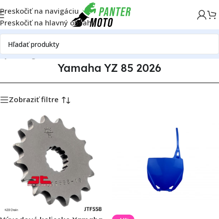
Preskočiť na navigáciu
Preskočiť na hlavný obsah
ely
Katalóg motoriek
Yamaha
Yamaha YZ 85
Yamaha YZ 85 2026
Yamaha YZ 85 2026
Zobraziť filtre