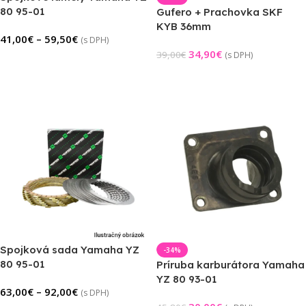
80 95-01
Gufero + Prachovka SKF
KYB 36mm
41,00
€
–
59,50
€
(s DPH)
34,90
€
39,00
€
(s DPH)
Výber Možností
Pridať Do Košíka
Spojková sada Yamaha YZ
-34%
80 95-01
Príruba karburátora Yamaha
YZ 80 93-01
63,00
€
–
92,00
€
(s DPH)