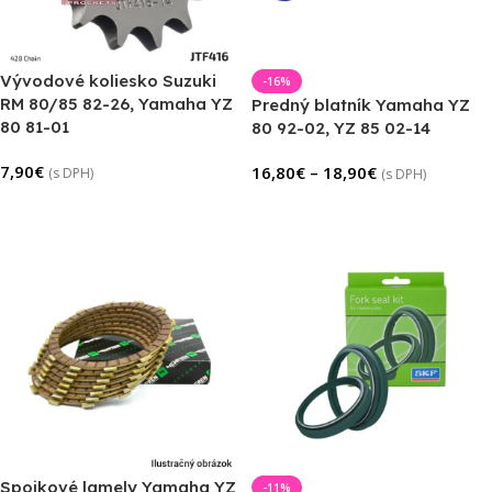
Vývodové koliesko Suzuki
-16%
RM 80/85 82-26, Yamaha YZ
Predný blatník Yamaha YZ
80 81-01
80 92-02, YZ 85 02-14
7,90
€
16,80
€
–
18,90
€
(s DPH)
(s DPH)
Výber Možností
Výber Možností
Spojkové lamely Yamaha YZ
-11%