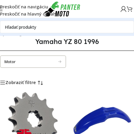
Preskočiť na navigáciu
Preskočiť na hlavný obsah
ely
Katalóg motoriek
Yamaha
Yamaha YZ 80
Yamaha YZ 80 1996
Yamaha YZ 80 1996
Motor
Zobraziť filtre