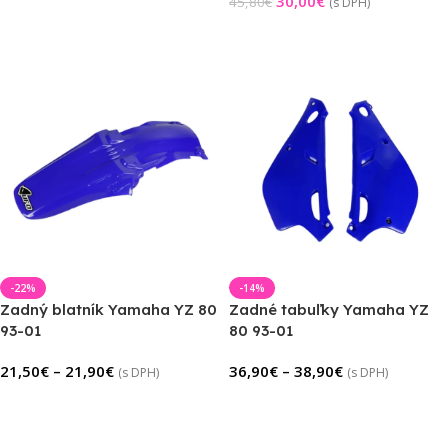
30,00
€
45,80
€
(s DPH)
Výber Možností
Pridať Do Košíka
-22%
-14%
Zadný blatník Yamaha YZ 80
Zadné tabuľky Yamaha YZ
93-01
80 93-01
21,50
€
–
21,90
€
36,90
€
–
38,90
€
(s DPH)
(s DPH)
Výber Možností
Výber Možností