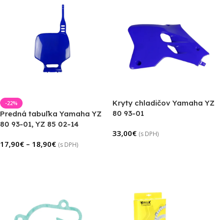
Kryty chladičov Yamaha YZ
-22%
80 93-01
Predná tabuľka Yamaha YZ
80 93-01, YZ 85 02-14
33,00
€
(s DPH)
17,90
€
–
18,90
€
(s DPH)
Výber Možností
Výber Možností