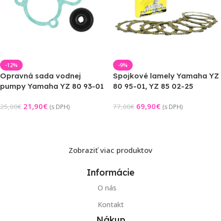
-12%
-9%
Opravná sada vodnej
Spojkové lamely Yamaha YZ
pumpy Yamaha YZ 80 93-01
80 95-01, YZ 85 02-25
21,90
€
69,90
€
25,00
€
77,00
€
(s DPH)
(s DPH)
Pridať Do Košíka
Pridať Do Košíka
Zobraziť viac produktov
Informácie
O nás
Kontakt
Nákup