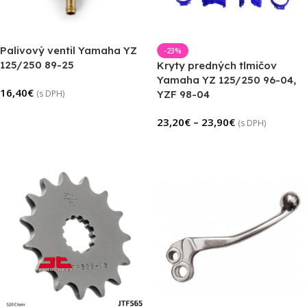
Palivový ventil Yamaha YZ
-23%
125/250 89-25
Kryty predných tlmičov
Yamaha YZ 125/250 96-04,
16,40
€
(s DPH)
YZF 98-04
Pridať Do Košíka
23,20
€
–
23,90
€
(s DPH)
Výber Možností