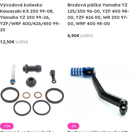
Vývodové koliesko
Brzdová páčka Yamaha YZ
Kawasaki KX 250 99-08,
125/250 96-00, YZF 400 98-
Yamaha YZ 250 99-26,
00, YZF 426 00, WR 250 97-
YZF/WRF 400/426/450 99-
00, WRF 400 98-00
25
6,90
€
(s DPH)
12,50
€
(s DPH)
Pridať Do Košíka
Výber Možností
-12%
-2%