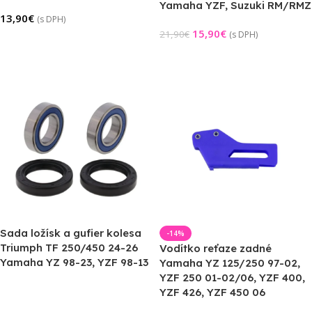
Yamaha YZF, Suzuki RM/RMZ
13,90
€
(s DPH)
15,90
€
21,90
€
(s DPH)
Pridať Do Košíka
Pridať Do Košíka
Sada ložísk a gufier kolesa
-14%
Triumph TF 250/450 24-26
Vodítko reťaze zadné
Yamaha YZ 98-23, YZF 98-13
Yamaha YZ 125/250 97-02,
YZF 250 01-02/06, YZF 400,
YZF 426, YZF 450 06
Výber Možností