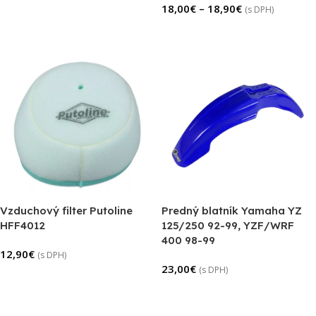
18,00
€
–
18,90
€
(s DPH)
Výber Možností
Vzduchový filter Putoline
Predný blatník Yamaha YZ
HFF4012
125/250 92-99, YZF/WRF
400 98-99
12,90
€
(s DPH)
23,00
€
(s DPH)
Pridať Do Košíka
Výber Možností