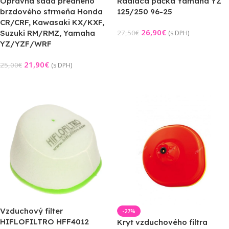
Opravná sada predného
Radiaca páčka Yamaha YZ
brzdového strmeňa Honda
125/250 96-25
CR/CRF, Kawasaki KX/KXF,
26,90
€
Suzuki RM/RMZ, Yamaha
27,50
€
(s DPH)
YZ/YZF/WRF
Pridať Do Košíka
21,90
€
25,00
€
(s DPH)
Pridať Do Košíka
Vzduchový filter
-27%
HIFLOFILTRO HFF4012
Kryt vzduchového filtra