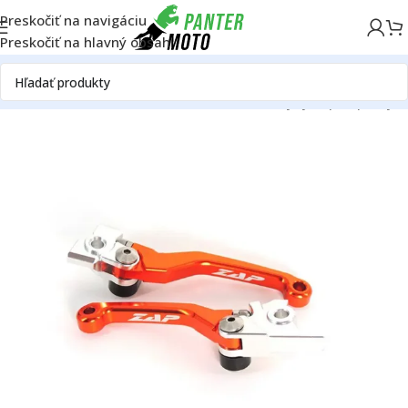
Preskočiť na navigáciu
Preskočiť na hlavný obsah
omov
OFF ROAD
Rám
Riadidlá a ovládanie
Páčky
Výklopné páčky