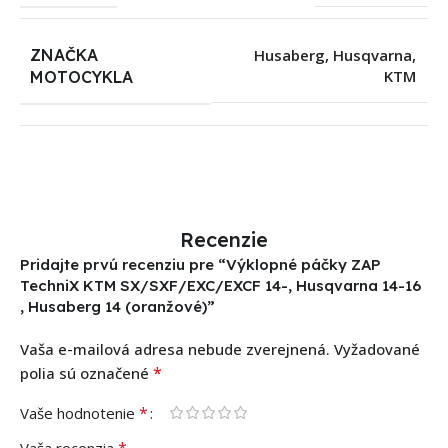
ZNAČKA
Husaberg
,
Husqvarna
,
KTM
MOTOCYKLA
Recenzie
Pridajte prvú recenziu pre “Výklopné páčky ZAP
TechniX KTM SX/SXF/EXC/EXCF 14-, Husqvarna 14-16
, Husaberg 14 (oranžové)”
Vaša e-mailová adresa nebude zverejnená.
Vyžadované
*
polia sú označené
*
Vaše hodnotenie
*
Vaša recenzia