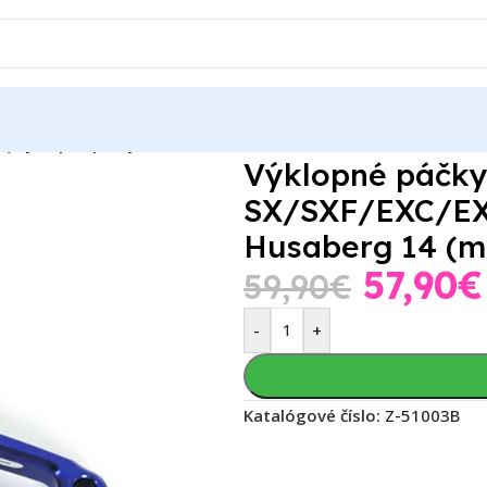
ky
Výklopné páčky ZAP TechniX KTM SX/SXF/EXC/EXCF 14-, Hus
Výklopné páčky
SX/SXF/EXC/EXC
Husaberg 14 (m
57,90
€
59,90
€
-
+
Katalógové číslo:
Z-51003B