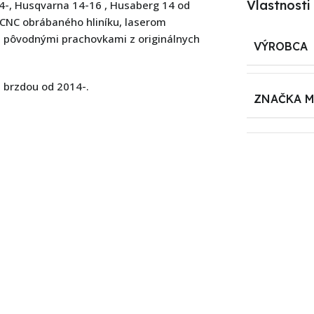
Vlastnosti
-, Husqvarna 14-16 , Husaberg 14 od
CNC obrábaného hliníku, laserom
 s pôvodnými prachovkami z originálnych
VÝROBCA
o
brzdou od 2014-.
ZNAČKA 