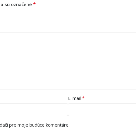
*
ia sú označené
*
E-mail
adači pre moje budúce komentáre.