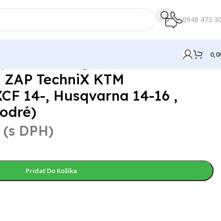
0948 473 3
0,0
qvarna 14-16 , Husaberg 14 (modré)
 ZAP TechniX KTM
F 14-, Husqvarna 14-16 ,
odré)
(s DPH)
Pridať Do Košíka