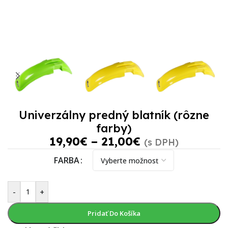
Univerzálny predný blatník (rôzne
farby)
19,90
€
–
21,00
€
(s DPH)
FARBA
-
+
Pridať Do Košíka