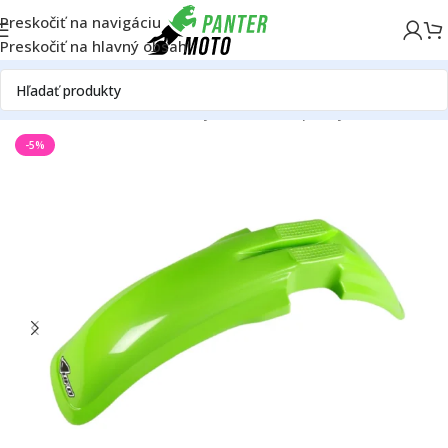
Preskočiť na navigáciu
Preskočiť na hlavný obsah
Domov
OFF ROAD
Rám
Plasty
Univerzálne plasty
-5%