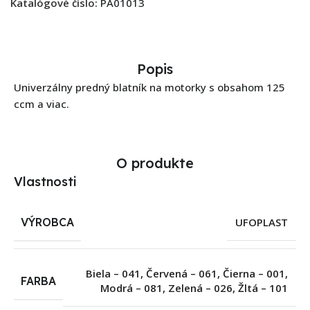
Katalógové číslo:
PA01013
Popis
Univerzálny predný blatník na motorky s obsahom 125
ccm a viac.
O produkte
Vlastnosti
VÝROBCA
UFOPLAST
Biela – 041
,
Červená – 061
,
Čierna – 001
,
FARBA
Modrá – 081
,
Zelená – 026
,
Žltá – 101