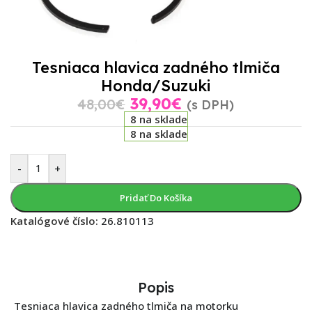
Tesniaca hlavica zadného tlmiča
Honda/Suzuki
39,90
€
48,00
€
(s DPH)
8 na sklade
8 na sklade
-
+
Pridať Do Košíka
Katalógové číslo:
26.810113
Popis
Tesniaca hlavica zadného tlmiča na motorku