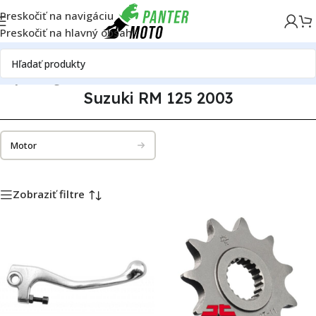
Preskočiť na navigáciu
Preskočiť na hlavný obsah
iely
Katalóg motoriek
Suzuki
Suzuki RM 125
Suzuki RM 125 2003
Suzuki RM 125 2003
Motor
Zobraziť filtre