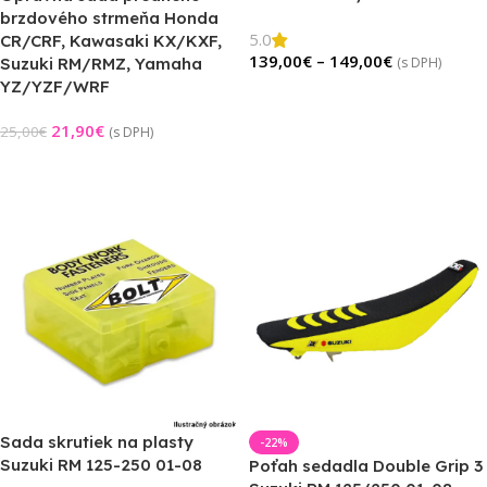
brzdového strmeňa Honda
5.0
CR/CRF, Kawasaki KX/KXF,
139,00
€
–
149,00
€
Suzuki RM/RMZ, Yamaha
(s DPH)
YZ/YZF/WRF
Výber Možností
21,90
€
25,00
€
(s DPH)
Pridať Do Košíka
Sada skrutiek na plasty
-22%
Suzuki RM 125-250 01-08
Poťah sedadla Double Grip 3