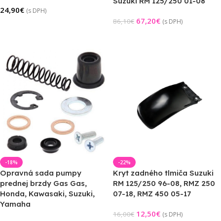
Suzuki RM 125/250 01-08
24,90
€
(s DPH)
67,20
€
86,10
€
(s DPH)
Pridať Do Košíka
Pridať Do Košíka
-18%
-22%
Opravná sada pumpy
Kryt zadného tlmiča Suzuki
prednej brzdy Gas Gas,
RM 125/250 96-08, RMZ 250
Honda, Kawasaki, Suzuki,
07-18, RMZ 450 05-17
Yamaha
12,50
€
16,00
€
(s DPH)