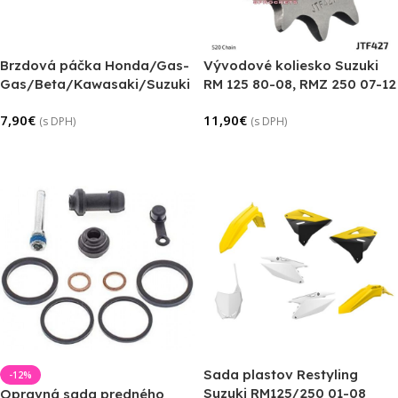
Brzdová páčka Honda/Gas-
Vývodové koliesko Suzuki
Gas/Beta/Kawasaki/Suzuki
RM 125 80-08, RMZ 250 07-12
7,90
€
11,90
€
(s DPH)
(s DPH)
Pridať Do Košíka
Výber Možností
Sada plastov Restyling
-12%
Suzuki RM125/250 01-08
Opravná sada predného