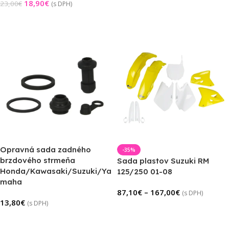
18,90
€
23,00
€
(s DPH)
Pridať Do Košíka
Pridať Do Košíka
Opravná sada zadného
-35%
brzdového strmeňa
Sada plastov Suzuki RM
Honda/Kawasaki/Suzuki/Ya
125/250 01-08
maha
87,10
€
–
167,00
€
(s DPH)
13,80
€
(s DPH)
Výber Možností
Pridať Do Košíka