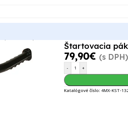
páky
Štartovacia páka Honda CRF 250 04-09
Štartovacia pá
79,90
€
(s DPH
-
+
Katalógové číslo:
4MX-KST-13