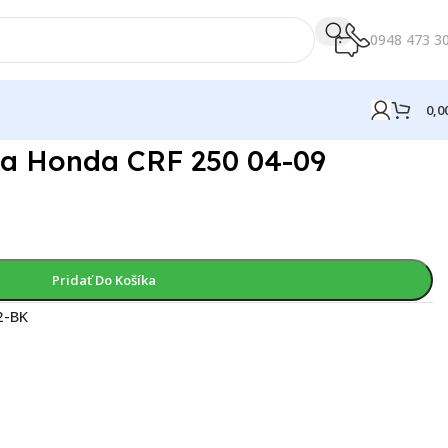
0948 473 3
0,0
ka Honda CRF 250 04-09
)
Pridať Do Košíka
2-BK