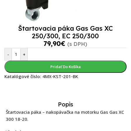
Štartovacia páka Gas Gas XC
250/300, EC 250/300
79,90
€
(s DPH)
-
+
Pridať Do Košíka
Katalógové číslo:
4MX-KST-201-BK
Popis
Štartovacia páka – nakopávačka na motorku Gas Gas XC
300 18-20.