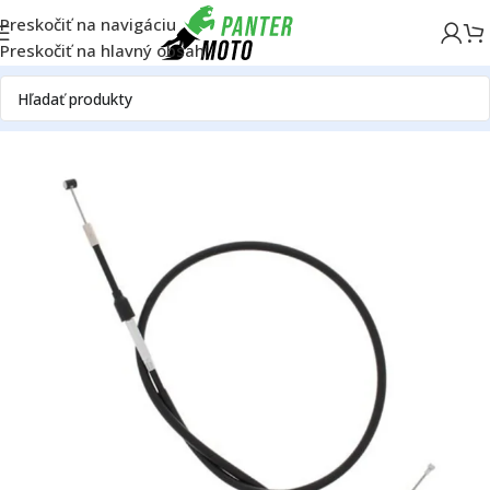
Preskočiť na navigáciu
Preskočiť na hlavný obsah
Domov
OFF ROAD
Rám
Riadidlá a ovládanie
Lanká