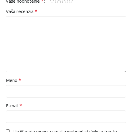
*
Vaše hodnotenie
*
Vaša recenzia
*
Meno
*
E-mail
Uložiť moje meno, e-mail a webovú stránku v tomto