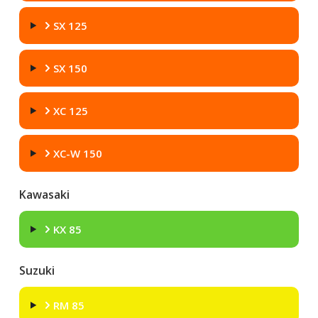
SX 125
SX 150
XC 125
XC-W 150
Kawasaki
KX 85
Suzuki
RM 85