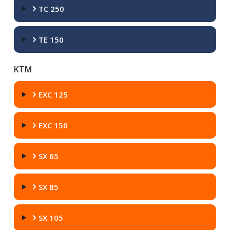
TC 250
TE 150
KTM
EXC 125
EXC 150
SX 65
SX 85
SX 105