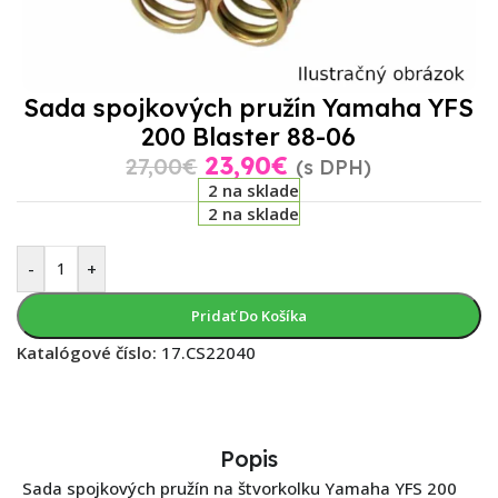
Sada spojkových pružín Yamaha YFS
200 Blaster 88-06
23,90
€
27,00
€
(s DPH)
2 na sklade
2 na sklade
-
+
Pridať Do Košíka
Katalógové číslo:
17.CS22040
Popis
Sada spojkových pružín na štvorkolku Yamaha YFS 200