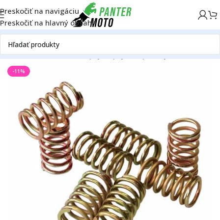
Preskočiť na navigáciu
Preskočiť na hlavný obsah
Domov
ATV/UTV
Motor
Spojka
Spojkové pružiny
-11%