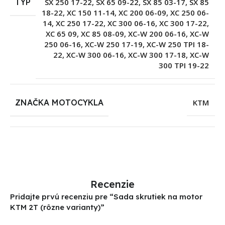
TYP
SX 250 17-22
,
SX 65 09-22
,
SX 85 03-17
,
SX 85
18-22
,
XC 150 11-14
,
XC 200 06-09
,
XC 250 06-
14
,
XC 250 17-22
,
XC 300 06-16
,
XC 300 17-22
,
XC 65 09
,
XC 85 08-09
,
XC-W 200 06-16
,
XC-W
250 06-16
,
XC-W 250 17-19
,
XC-W 250 TPI 18-
22
,
XC-W 300 06-16
,
XC-W 300 17-18
,
XC-W
300 TPI 19-22
ZNAČKA MOTOCYKLA
KTM
Recenzie
Pridajte prvú recenziu pre “Sada skrutiek na motor
KTM 2T (rôzne varianty)”