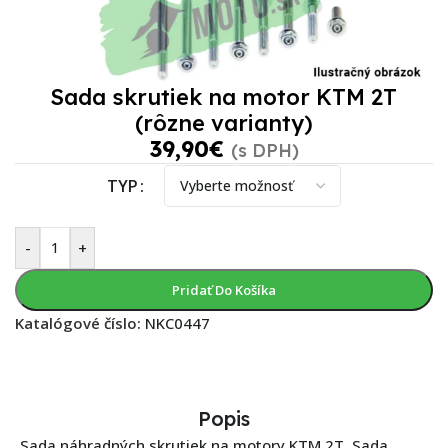
Sada skrutiek na motor KTM 2T
(rôzne varianty)
39,90
€
(s DPH)
TYP
-
+
Pridať Do Košíka
Katalógové číslo:
NKC0447
Popis
Sada náhradných skrutiek na motory KTM 2T. Sada