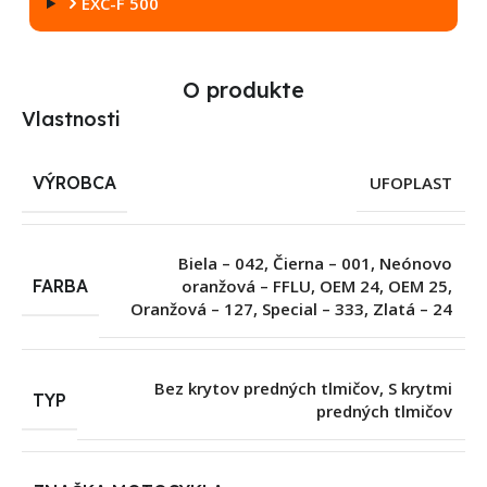
EXC-F 500
O produkte
Vlastnosti
VÝROBCA
UFOPLAST
Biela – 042
,
Čierna – 001
,
Neónovo
FARBA
oranžová – FFLU
,
OEM 24
,
OEM 25
,
Oranžová – 127
,
Special – 333
,
Zlatá – 24
Bez krytov predných tlmičov
,
S krytmi
TYP
predných tlmičov