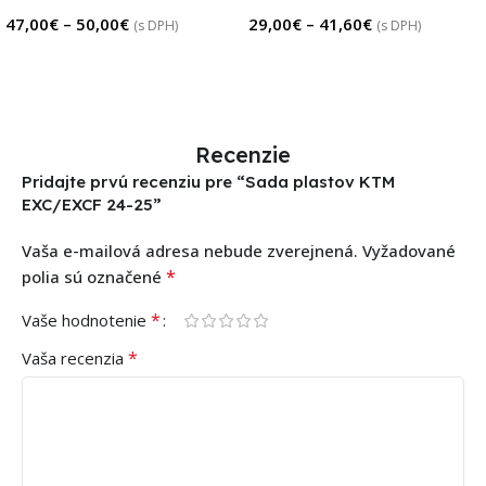
47,00
€
–
50,00
€
29,00
€
–
41,60
€
(s DPH)
(s DPH)
Výber Možností
Výber Možností
Recenzie
Pridajte prvú recenziu pre “Sada plastov KTM
EXC/EXCF 24-25”
Vaša e-mailová adresa nebude zverejnená.
Vyžadované
*
polia sú označené
*
Vaše hodnotenie
*
Vaša recenzia