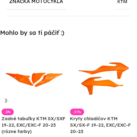
ZNAČKA MOTOCYKLA
KTM
Mohlo by sa ti páčiť :)
-6%
-31%
Zadné tabuľky KTM SX/SXF
Kryty chladičov KTM
19-22, EXC/EXC-F 20-23
SX/SX-F 19-22, EXC/EXC-F
(rôzne farby)
20-23