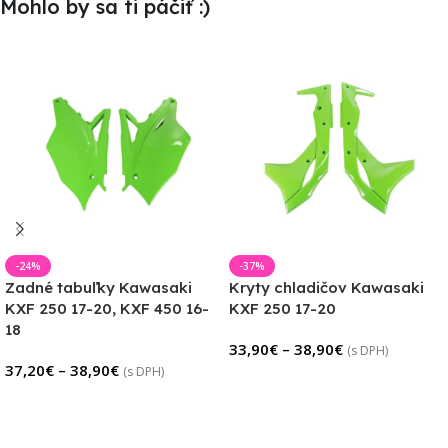
Mohlo by sa ti páčiť :)
-24%
-37%
Zadné tabuľky Kawasaki
Kryty chladičov Kawasaki
KXF 250 17-20, KXF 450 16-
KXF 250 17-20
18
33,90
€
–
38,90
€
(s DPH)
37,20
€
–
38,90
€
(s DPH)
Výber Možností
Výber Možností